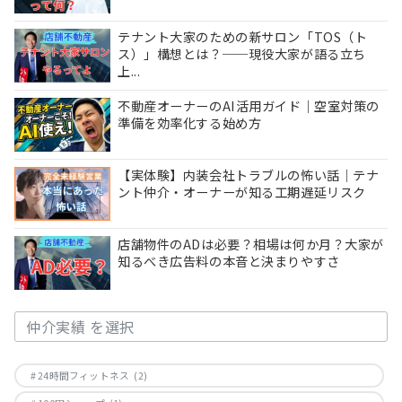
テナント大家のための新サロン「TOS（ト
ス）」構想とは？──現役大家が語る立ち
上...
不動産オーナーのAI活用ガイド｜空室対策の
準備を効率化する始め方
【実体験】内装会社トラブルの怖い話｜テナ
ント仲介・オーナーが知る工期遅延リスク
店舗物件のADは必要？相場は何か月？大家が
知るべき広告料の本音と決まりやすさ
CAT［仲介実績］
24時間フィットネス
(2)