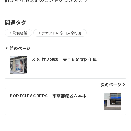
関連タグ
飲食店舗
テナントの窓口東京町田
前のページ
投
＆８ 竹ノ塚店｜東京都足立区伊興
稿
ナ
ビ
次のページ
ゲ
PORTCITY CREPS｜東京都港区六本木
ー
シ
ョ