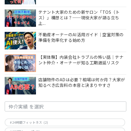
テナント大家のための新サロン「TOS（ト
ス）」構想とは？──現役大家が語る立ち
上...
不動産オーナーのAI活用ガイド｜空室対策の
準備を効率化する始め方
【実体験】内装会社トラブルの怖い話｜テナ
ント仲介・オーナーが知る工期遅延リスク
店舗物件のADは必要？相場は何か月？大家が
知るべき広告料の本音と決まりやすさ
CAT［仲介実績］
24時間フィットネス
(2)