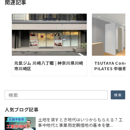
関連記事
ン
元氣ジム 川崎八丁畷 | 神奈川県川崎
TSUTAYA Condi
市川崎区
PILATES 中板橋店 |
検索
検索
人気ブログ記事
土地を貸すとき地代はいつからもらえる？工
事中地代と事業用定期借地の基本を徹...