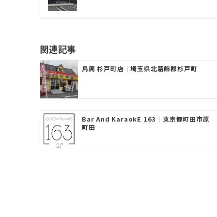
ナ
ビ
ゲ
関連記事
ー
鳥周 杉戸町店｜埼玉県北葛飾郡杉戸町
シ
ョ
ン
Bar And KaraokE 163｜東京都町田市原
町田