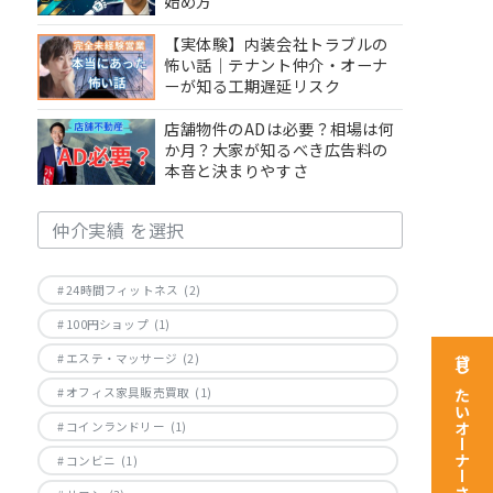
始め方
【実体験】内装会社トラブルの
怖い話｜テナント仲介・オーナ
ーが知る工期遅延リスク
店舗物件のADは必要？相場は何
か月？大家が知るべき広告料の
本音と決まりやすさ
CAT［仲介実績］
24時間フィットネス
(2)
100円ショップ
(1)
エステ・マッサージ
(2)
貸したいオーナーさま
オフィス家具販売買取
(1)
コインランドリー
(1)
コンビニ
(1)