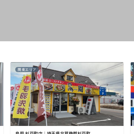
関東エリア
鳥周 杉戸町店｜埼玉県北葛飾郡杉戸町