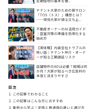
定期借地の基本を徹...
テナント大家のための新サロン
「TOS（トス）」構想とは？
──現役大家が語る立ち上...
不動産オーナーのAI活用ガイド
｜空室対策の準備を効率化する
始め方
【実体験】内装会社トラブルの
怖い話｜テナント仲介・オーナ
ーが知る工期遅延リスク
店舗物件のADは必要？相場は何
か月？大家が知るべき広告料の
本音と決まりやすさ
目次
この記事でわかること
この記事はこんな方におすすめ
事例から学ぶ！定借と普通借の違いと選び方