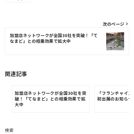
投
次のページ
稿
加盟店ネットワークが全国30社を突破！「て
なまど」との相乗効果で拡大中
ナ
ビ
ゲ
ー
関連記事
シ
ョ
加盟店ネットワークが全国30社を突
「フランチャイズ・
破！「てなまど」との相乗効果で拡
初出展のお知らせ
ン
大中
検索